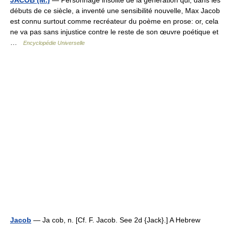
JACOB (M.)
— Personnage insolite de la génération qui, dans les
débuts de ce siècle, a inventé une sensibilité nouvelle, Max Jacob
est connu surtout comme recréateur du poème en prose: or, cela
ne va pas sans injustice contre le reste de son œuvre poétique et
…
Encyclopédie Universelle
Jacob
— Ja cob, n. [Cf. F. Jacob. See 2d {Jack}.] A Hebrew