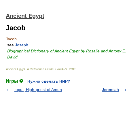
Ancient Egypt
Jacob
Jacob
see
Joseph
.
Biographical Dictionary of Ancient Egypt by Rosalie and Antony E.
David
Ancient Egypt. A Reference Guide
.
EdwART
.
2011
.
Игры ⚽
Нужно сделать НИР?
Iuput, High-priest of Amun
Jeremiah