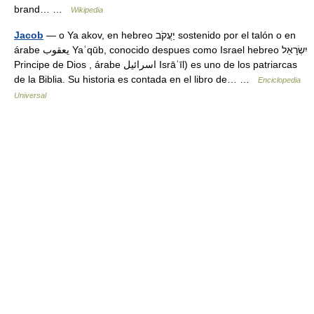
brand… …
Wikipedia
Jacob
— o Ya akov, en hebreo יַעֲקֹב sostenido por el talón o en
árabe يعقوب Yaʿqūb, conocido despues como Israel hebreo יִשְׂרָאֵל
Principe de Dios , árabe اسرائيل Isrāʾīl) es uno de los patriarcas
de la Biblia. Su historia es contada en el libro de… …
Enciclopedia
Universal