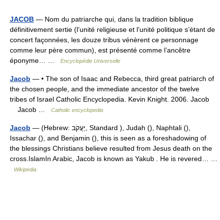
JACOB
— Nom du patriarche qui, dans la tradition biblique
définitivement sertie (l’unité religieuse et l’unité politique s’étant de
concert façonnées, les douze tribus vénèrent ce personnage
comme leur père commun), est présenté comme l’ancêtre
éponyme… …
Encyclopédie Universelle
Jacob
— • The son of Isaac and Rebecca, third great patriarch of
the chosen people, and the immediate ancestor of the twelve
tribes of Israel Catholic Encyclopedia. Kevin Knight. 2006. Jacob
Jacob …
Catholic encyclopedia
Jacob
— (Hebrew: יַעֲקֹב, Standard ), Judah (), Naphtali (),
Issachar (), and Benjamin (), this is seen as a foreshadowing of
the blessings Christians believe resulted from Jesus death on the
cross.IslamIn Arabic, Jacob is known as Yakub . He is revered… …
Wikipedia