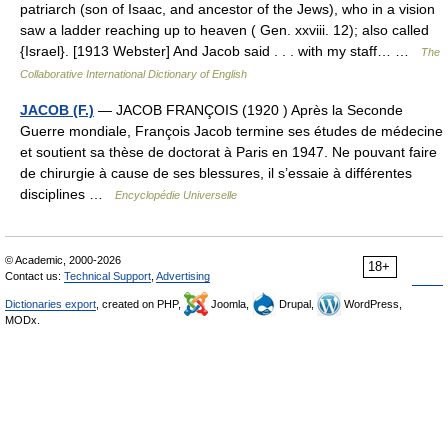
patriarch (son of Isaac, and ancestor of the Jews), who in a vision
saw a ladder reaching up to heaven ( Gen. xxviii. 12); also called
{Israel}. [1913 Webster] And Jacob said . . . with my staff… …
The
Collaborative International Dictionary of English
JACOB (F.)
— JACOB FRANÇOIS (1920 ) Après la Seconde
Guerre mondiale, François Jacob termine ses études de médecine
et soutient sa thèse de doctorat à Paris en 1947. Ne pouvant faire
de chirurgie à cause de ses blessures, il s’essaie à différentes
disciplines …
Encyclopédie Universelle
© Academic, 2000-2026
18+
Contact us:
Technical Support
,
Advertising
Dictionaries export
, created on PHP,
Joomla,
Drupal,
WordPress,
MODx.