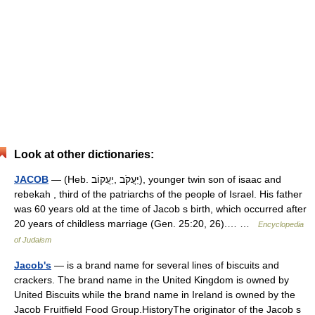
Look at other dictionaries:
JACOB
— (Heb. יַעֲקֹב ,יַעֲקוֹב), younger twin son of isaac and
rebekah , third of the patriarchs of the people of Israel. His father
was 60 years old at the time of Jacob s birth, which occurred after
20 years of childless marriage (Gen. 25:20, 26).… …
Encyclopedia
of Judaism
Jacob's
— is a brand name for several lines of biscuits and
crackers. The brand name in the United Kingdom is owned by
United Biscuits while the brand name in Ireland is owned by the
Jacob Fruitfield Food Group.HistoryThe originator of the Jacob s